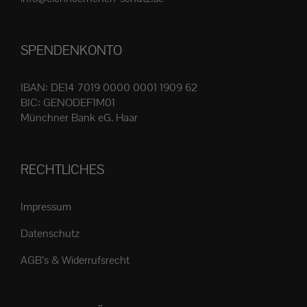
Produktseite
gewählt
SPENDENKONTO
werden
IBAN: DE14 7019 0000 0001 1909 62
BIC: GENODEF1M01
Münchner Bank eG. Haar
RECHTLICHES
Impressum
Datenschutz
AGB’s & Widerrufsrecht