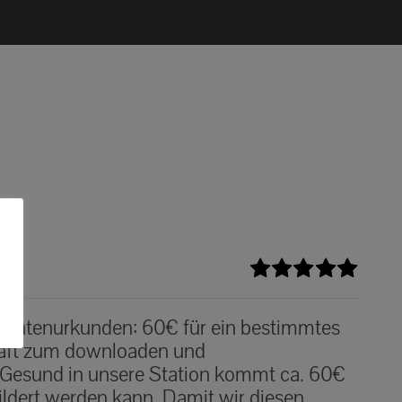
Bewertet
mit
5.00
von
n Patenurkunden: 60€ für ein bestimmtes
5
haft zum downloaden und
 Gesund in unsere Station kommt ca. 60€
ildert werden kann. Damit wir diesen