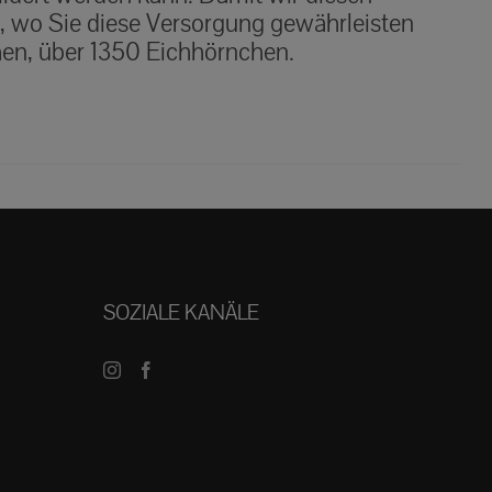
t, wo Sie diese Versorgung gewährleisten
hen, über 1350 Eichhörnchen.
SOZIALE KANÄLE