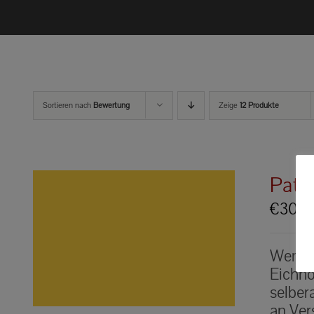
Sortieren nach
Bewertung
Zeige
12 Produkte
Pate
€
30.0
Werden
Eichhö
selber
an Ver