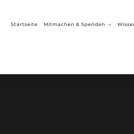
Zum
Inhalt
springen
Startseite
Mitmachen & Spenden
Wisse