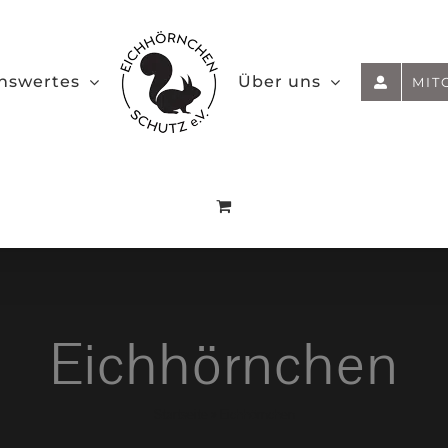
nswertes
Über uns
MIT
Eichhörnchen
Startseite
»
Eichhörnchen