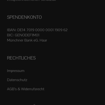
Produktseite
gewählt
SPENDENKONTO
werden
IBAN: DE14 7019 0000 0001 1909 62
BIC: GENODEF1M01
Münchner Bank eG. Haar
RECHTLICHES
Impressum
Datenschutz
AGB’s & Widerrufsrecht