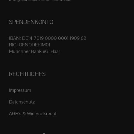
Produktseite
gewählt
SPENDENKONTO
werden
IBAN: DE14 7019 0000 0001 1909 62
BIC: GENODEF1M01
Münchner Bank eG. Haar
RECHTLICHES
Impressum
Datenschutz
AGB’s & Widerrufsrecht