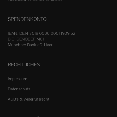
Produktseite
gewählt
SPENDENKONTO
werden
IBAN: DE14 7019 0000 0001 1909 62
BIC: GENODEF1M01
Münchner Bank eG. Haar
RECHTLICHES
Impressum
Datenschutz
AGB’s & Widerrufsrecht