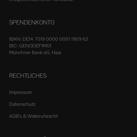
Produktseite
gewählt
SPENDENKONTO
werden
IBAN: DE14 7019 0000 0001 1909 62
BIC: GENODEF1M01
Münchner Bank eG. Haar
RECHTLICHES
Impressum
Datenschutz
AGB’s & Widerrufsrecht