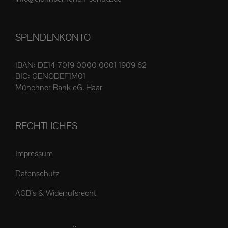
Produktseite
gewählt
SPENDENKONTO
werden
IBAN: DE14 7019 0000 0001 1909 62
BIC: GENODEF1M01
Münchner Bank eG. Haar
RECHTLICHES
Impressum
Datenschutz
AGB’s & Widerrufsrecht