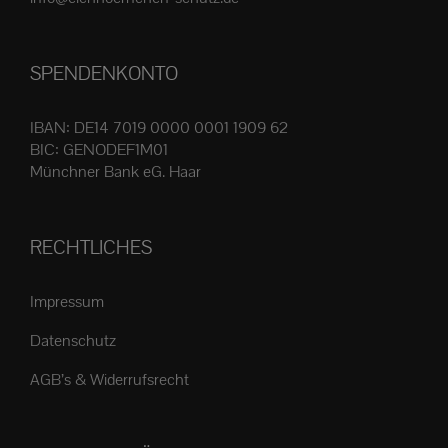
Produktseite
gewählt
SPENDENKONTO
werden
IBAN: DE14 7019 0000 0001 1909 62
BIC: GENODEF1M01
Münchner Bank eG. Haar
RECHTLICHES
Impressum
Datenschutz
AGB’s & Widerrufsrecht