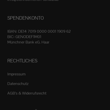
Produktseite
gewählt
SPENDENKONTO
werden
IBAN: DE14 7019 0000 0001 1909 62
BIC: GENODEF1M01
Münchner Bank eG. Haar
RECHTLICHES
Impressum
Datenschutz
AGB’s & Widerrufsrecht