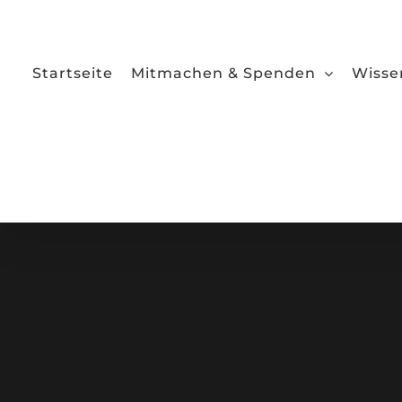
Zum
Inhalt
springen
Startseite
Mitmachen & Spenden
Wisse