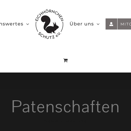
nswertes
Über uns
MIT
Patenschaften
Startseite
»
Patenschaften