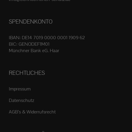
Produktseite
gewählt
SPENDENKONTO
werden
IBAN: DE14 7019 0000 0001 1909 62
BIC: GENODEF1M01
Münchner Bank eG. Haar
RECHTLICHES
Impressum
Datenschutz
AGB’s & Widerrufsrecht