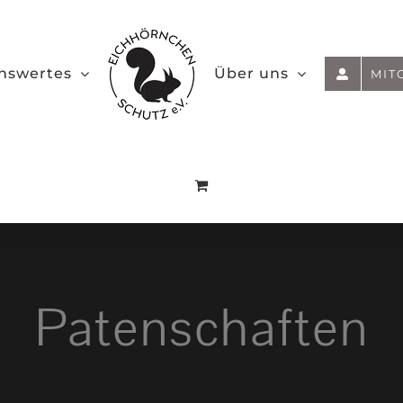
nswertes
Über uns
MIT
Patenschaften
Startseite
»
Patenschaften