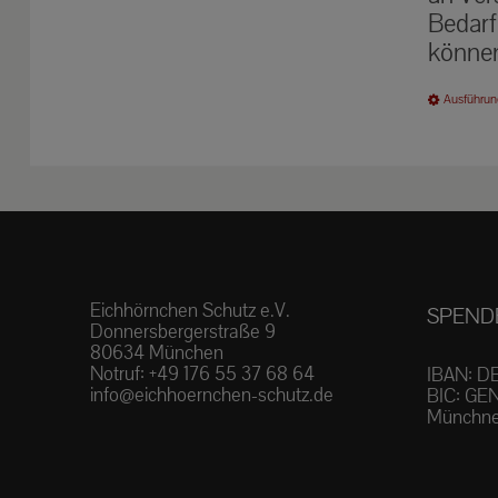
Bedarf
können
Ausführun
Eichhörnchen Schutz e.V.
SPEND
Donnersbergerstraße 9
80634 München
Notruf:
+49 176 55 37 68 64
IBAN: D
info@eichhoernchen-schutz.de
BIC: GE
Münchne