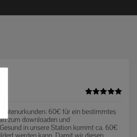
Bewertet
mit
5.00
von
n Patenurkunden: 60€ für ein bestimmtes
5
haft zum downloaden und
 Gesund in unsere Station kommt ca. 60€
ildert werden kann. Damit wir diesen