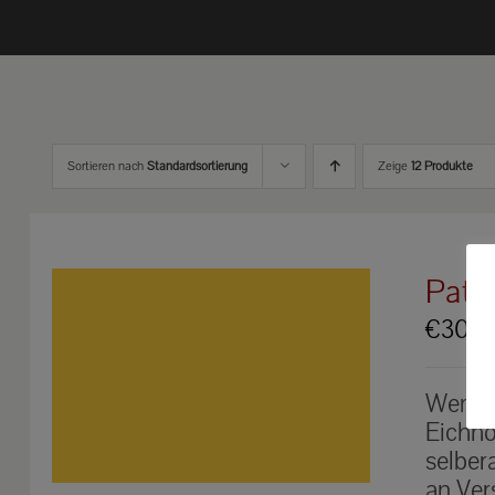
Sortieren nach
Standardsortierung
Zeige
12 Produkte
Pate
€
30.0
Werden
Eichhö
selber
an Ver