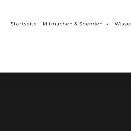
Zum
Inhalt
springen
Startseite
Mitmachen & Spenden
Wisse