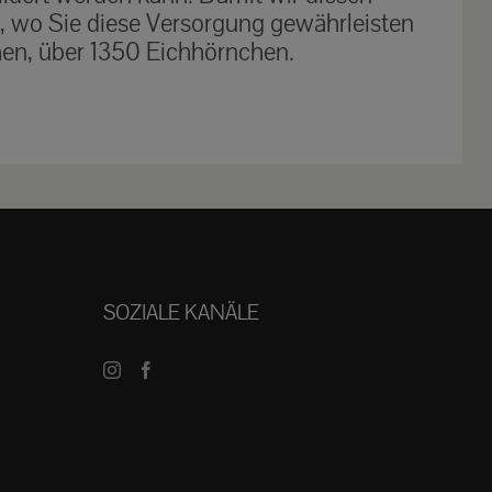
t, wo Sie diese Versorgung gewährleisten
hen, über 1350 Eichhörnchen.
SOZIALE KANÄLE