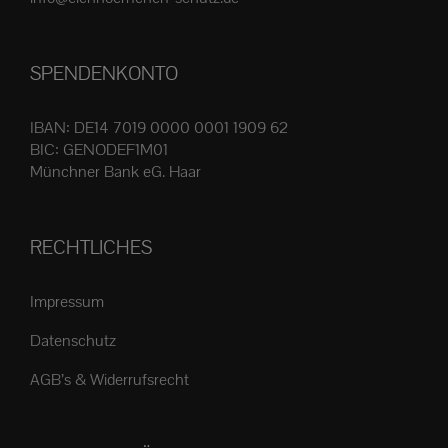
Produktseite
gewählt
SPENDENKONTO
werden
IBAN: DE14 7019 0000 0001 1909 62
BIC: GENODEF1M01
Münchner Bank eG. Haar
RECHTLICHES
Impressum
Datenschutz
AGB’s & Widerrufsrecht