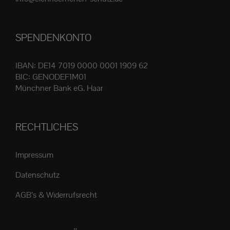
Produktseite
gewählt
SPENDENKONTO
werden
IBAN: DE14 7019 0000 0001 1909 62
BIC: GENODEF1M01
Münchner Bank eG. Haar
RECHTLICHES
Impressum
Datenschutz
AGB’s & Widerrufsrecht