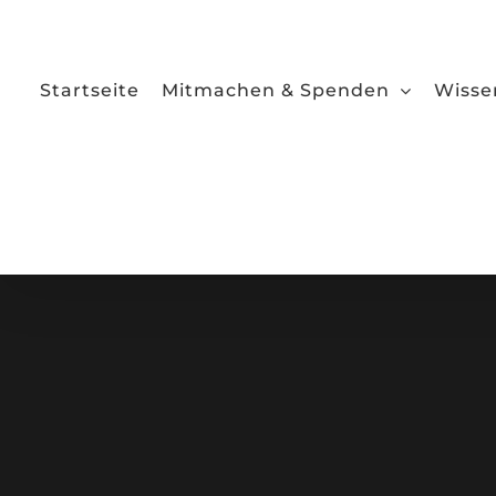
Zum
Inhalt
springen
Startseite
Mitmachen & Spenden
Wisse