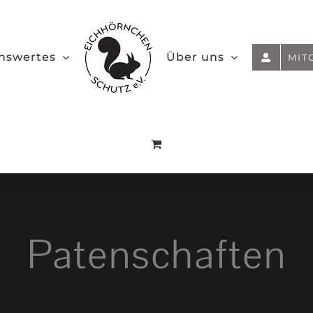
nswertes
Über uns
MIT
Patenschaften
Startseite
»
Patenschaften