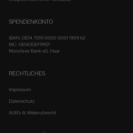
Produktseite
gewählt
SPENDENKONTO
werden
IBAN: DE14 7019 0000 0001 1909 62
BIC: GENODEF1M01
Münchner Bank eG. Haar
RECHTLICHES
Impressum
Datenschutz
AGB’s & Widerrufsrecht