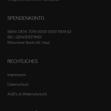
Produktseite
gewählt
SPENDENKONTO
werden
IBAN: DE14 7019 0000 0001 1909 62
BIC: GENODEF1M01
Münchner Bank eG. Haar
RECHTLICHES
Impressum
Datenschutz
AGB’s & Widerrufsrecht