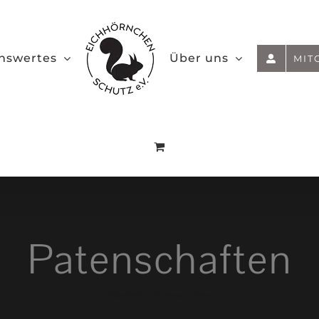
nswertes
Über uns
MIT
Patenschaften
Startseite
»
Patenschaften