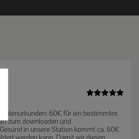
Bewertet
mit
5.00
von
n Patenurkunden: 60€ für ein bestimmtes
5
haft zum downloaden und
 Gesund in unsere Station kommt ca. 60€
ildert werden kann. Damit wir diesen