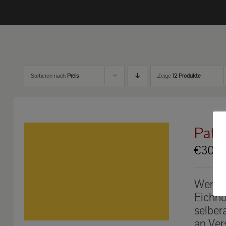
Sortieren nach
Preis
Zeige
12 Produkte
Pate
€
30.0
Werden
Eichhö
selber
an Ver