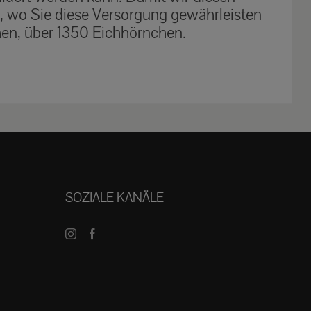
t, wo Sie diese Versorgung gewährleisten
hen, über 1350 Eichhörnchen.
SOZIALE KANÄLE