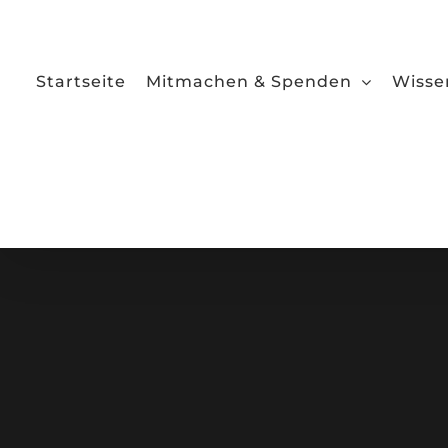
Zum
Inhalt
springen
Startseite
Mitmachen & Spenden
Wisse