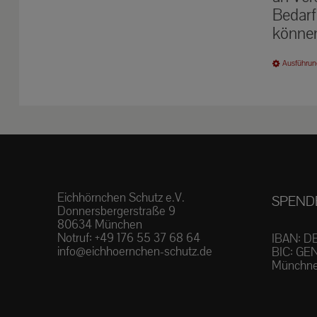
Bedarf
können
Ausführun
Eichhörnchen Schutz e.V.
SPEND
Donnersbergerstraße 9
80634 München
Notruf:
+49 176 55 37 68 64
IBAN: D
info@eichhoernchen-schutz.de
BIC: GE
Münchne