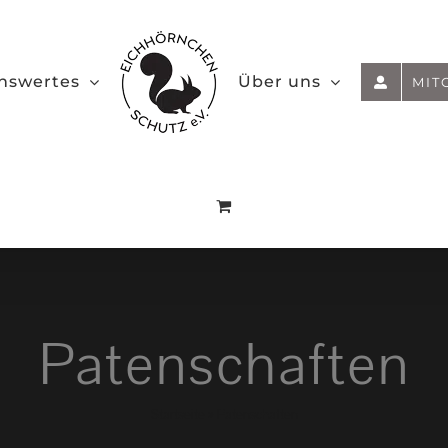
nswertes
Über uns
MIT
Patenschaften
Startseite
»
Patenschaften