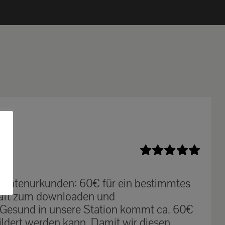
Bewertet
mit
5.00
von
n Patenurkunden: 60€ für ein bestimmtes
5
haft zum downloaden und
 Gesund in unsere Station kommt ca. 60€
ildert werden kann. Damit wir diesen