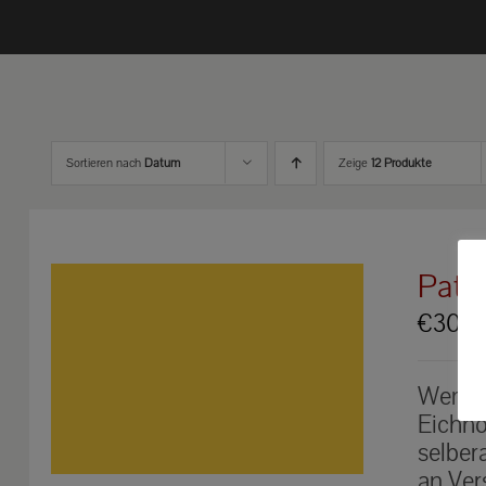
Sortieren nach
Datum
Zeige
12 Produkte
Pate
€
30.0
Werden
Eichhö
selber
an Ver