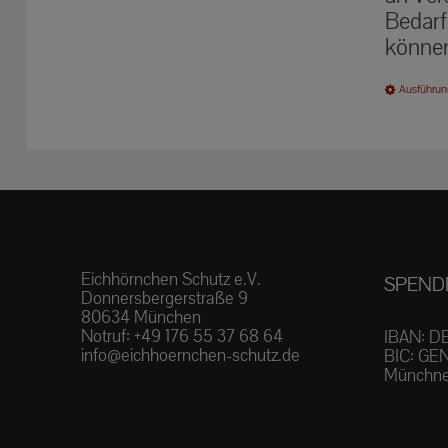
Bedarf
können
Ausführun
Eichhörnchen Schutz e.V.
SPEND
Donnersbergerstraße 9
80634 München
Notruf:
+49 176 55 37 68 64
IBAN: D
info@eichhoernchen-schutz.de
BIC: GE
Münchne