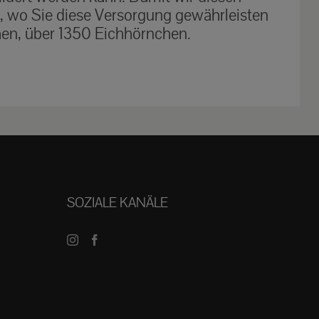
t, wo Sie diese Versorgung gewährleisten
hen, über 1350 Eichhörnchen.
SOZIALE KANÄLE