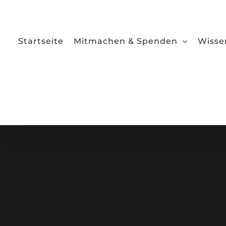
Zum
Inhalt
springen
Startseite
Mitmachen & Spenden
Wisse